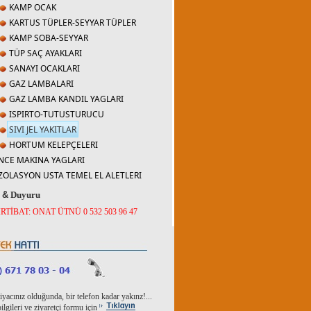
KAMP OCAK
KARTUS TÜPLER-SEYYAR TÜPLER
KAMP SOBA-SEYYAR
TÜP SAÇ AYAKLARI
SANAYI OCAKLARI
GAZ LAMBALARI
GAZ LAMBA KANDIL YAGLARI
ISPIRTO-TUTUSTURUCU
SIVI JEL YAKITLAR
HORTUM KELEPÇELERI
NCE MAKINA YAGLARI
ZOLASYON USTA TEMEL EL ALETLERI
r
&
Duyuru
İRTİBAT: ONAT ÜTNÜ 0 532 503 96 47
tiyacınız olduğunda, bir telefon kadar yakınz!...
ilgileri ve ziyaretçi formu için