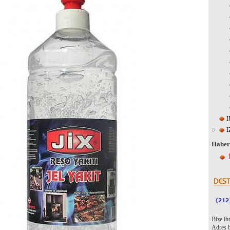
I
I
Habe
Bize ih
Adres b