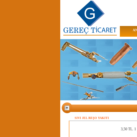
AN
SIVI JEL REŞO YAKITI
3,50 TL.