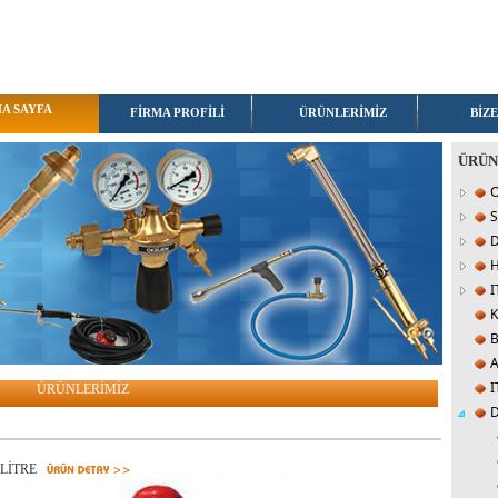
A SAYFA
FİRMA PROFİLİ
ÜRÜNLERİMİZ
BİZE
ÜRÜN
O
I
K
I
ÜRÜNLERİMİZ
D
 1 LİTRE