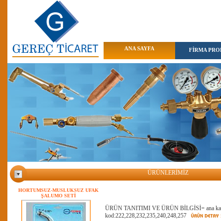
ANA SAYFA
FİRMA PROF
ÜRÜNLERİMİZ
HORTUMSUZ-MUSLUKSUZ UFAK
ŞALUMO SETİ
ÜRÜN TANITIMI VE ÜRÜN BİLGİSİ= ana kategori
kod:222,228,232,235,240,248,257