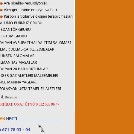
Ara nipeller-redüksiyonlar
Alev geri tepme emniyet valfleri
Karbon ısıtıcılar ve oksijen terapi cihazları
SALUMO-PÜRMÜZ GRUBU
DEDANTÖR GRUBU
HORTUM GRUBU
TALYAN AVRUPA ITHAL YALITIM SALOMASI
EMER DELME-ÇARKLI ZIMBALAR
BUNSEN SALOMALAR
ALMAN TAS MASATLAR
TALYAN 20 BAR HORTUMLAR
IGER GAZ ALETLERI MALZEMELERI
NCE MAKINA YAGLARI
ZOLASYON USTA TEMEL EL ALETLERI
r
&
Duyuru
İRTİBAT: ONAT ÜTNÜ 0 532 503 96 47