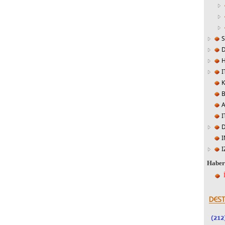
I
K
I
D
I
I
Habe