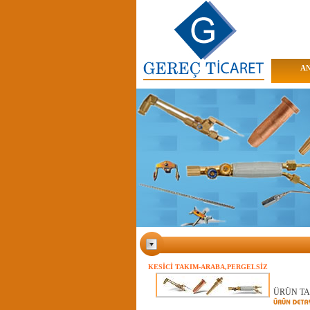
AN
KESİCİ TAKIM-ARABA,PERGELSİZ
ÜRÜN TANI