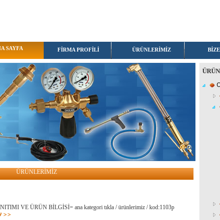
A SAYFA
FİRMA PROFİLİ
ÜRÜNLERİMİZ
BİZE
ÜRÜN
O
ÜRÜNLERİMİZ
TIMI VE ÜRÜN BİLGİSİ= ana kategori tıkla / ürünlerimiz / kod:1103p