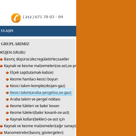
 ULAŞIN
 GRUPLARIMIZ
KSIJEN GRUBU
Basınç düşürücüler,regülatörler,saatler
Kaynak ve kesme malzemeleri(ox-ast,ox-prp)
Elçek sap(tutamak-kabze)
Kesme hamlacı-kesici boyun
Kesici takım-komple(oksijen-gaz)
Kesici takım(araba-pergelsiz,ox-gaz)
Araba takım ve pergel noktası
Kesme lüleleri ve bakır kovan
Kesme lüleleri(bakır kovanlı-ox-ast)
Kaynak kolları(bekler)-ox-ast için
Kaynak ve kesme malzemeleri(ağır sanayi)
Manometreler(basınç göstergeleri)