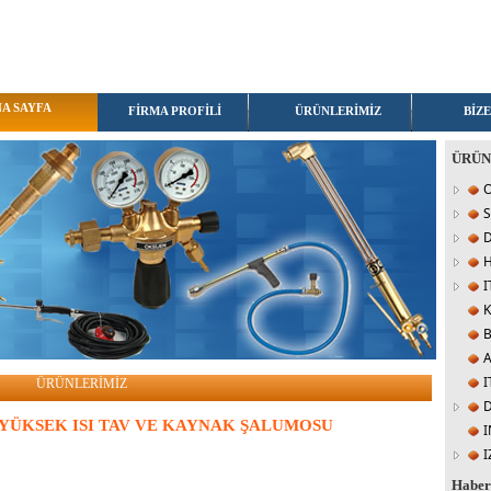
A SAYFA
FİRMA PROFİLİ
ÜRÜNLERİMİZ
BİZE
ÜRÜN
O
I
K
I
ÜRÜNLERİMİZ
D
YÜKSEK ISI TAV VE KAYNAK ŞALUMOSU
I
I
Habe