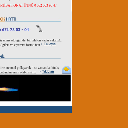
İRTİBAT: ONAT ÜTNÜ 0 532 503 96 47
tiyacınız olduğunda, bir telefon kadar yakınz!...
ilgileri ve ziyaretçi formu için
dresine mail yollayarak kısa zamanda dönüş
cağından emin olabilirsiniz...