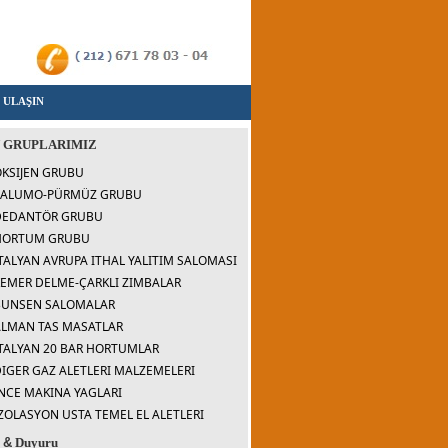
 ULAŞIN
 GRUPLARIMIZ
KSIJEN GRUBU
SALUMO-PÜRMÜZ GRUBU
DEDANTÖR GRUBU
HORTUM GRUBU
TALYAN AVRUPA ITHAL YALITIM SALOMASI
EMER DELME-ÇARKLI ZIMBALAR
BUNSEN SALOMALAR
ALMAN TAS MASATLAR
TALYAN 20 BAR HORTUMLAR
IGER GAZ ALETLERI MALZEMELERI
NCE MAKINA YAGLARI
ZOLASYON USTA TEMEL EL ALETLERI
r
&
Duyuru