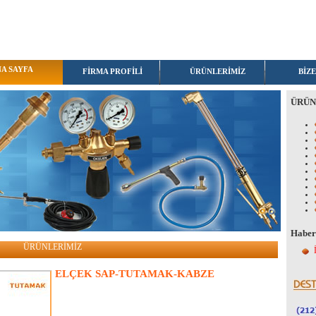
A SAYFA
FİRMA PROFİLİ
ÜRÜNLERİMİZ
BİZE
ÜRÜN
Habe
ÜRÜNLERİMİZ
ELÇEK SAP-TUTAMAK-KABZE