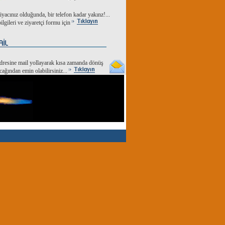
tiyacınız olduğunda, bir telefon kadar yakınz!...
ilgileri ve ziyaretçi formu için
dresine mail yollayarak kısa zamanda dönüş
cağından emin olabilirsiniz...