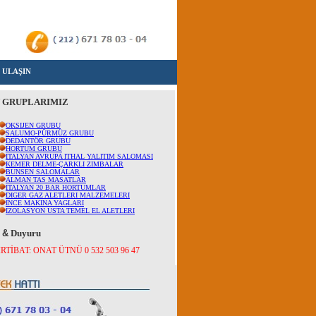
 ULAŞIN
 GRUPLARIMIZ
OKSIJEN GRUBU
SALUMO-PÜRMÜZ GRUBU
DEDANTÖR GRUBU
HORTUM GRUBU
ITALYAN AVRUPA ITHAL YALITIM SALOMASI
KEMER DELME-ÇARKLI ZIMBALAR
BUNSEN SALOMALAR
ALMAN TAS MASATLAR
ITALYAN 20 BAR HORTUMLAR
DIGER GAZ ALETLERI MALZEMELERI
INCE MAKINA YAGLARI
IZOLASYON USTA TEMEL EL ALETLERI
r
&
Duyuru
İRTİBAT: ONAT ÜTNÜ 0 532 503 96 47