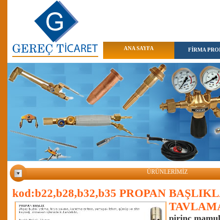
ANA SAYFA
FİRMA PROF
ÜRÜNLERİMİZ
kod:b22,b28,b32,b35 PROPAN BAŞLIK
TAVLAMA
pirinç mamu